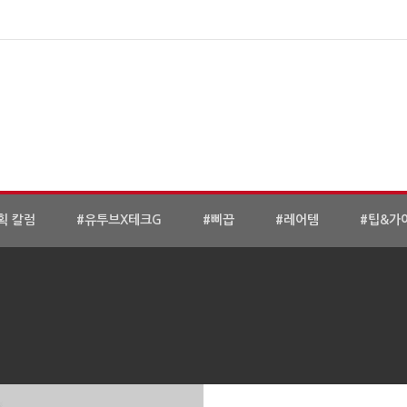
획 칼럼
#유투브X테크G
#삐끕
#레어템
#팁&가