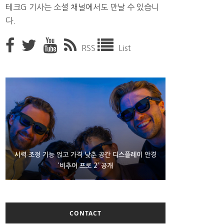
테크G 기사는 소셜 채널에서도 만날 수 있습니
다.
RSS
List
D램 부족에 10억달러어치 아이폰18 프로세서 패키징
시력 조정 기능 얹고 가격 낮춘 공간 디스플레이 안경
300~400달러 반지형 스피커 준비하는 오픈AI
‘비추어 프로 2’ 공개
대기 중
CONTACT