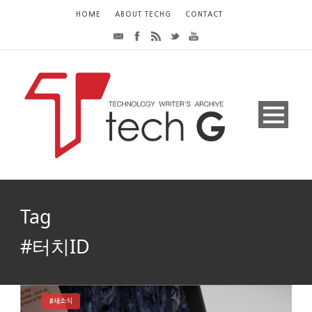
HOME
ABOUT TECHG
CONTACT
Tag
#터치ID
#새소식