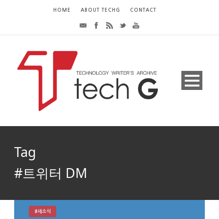
HOME
ABOUT TECHG
CONTACT
Tag
#트위터 DM
#새소식