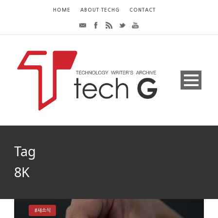
HOME
ABOUT TECHG
CONTACT
Tag
8K
#새소식