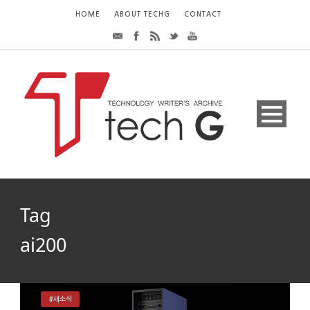
HOME
ABOUT TECHG
CONTACT
Tag
ai200
#새소식