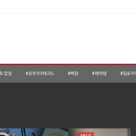
획 칼럼
#유투브X테크G
#삐끕
#레어템
#팁&가
#새소식