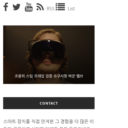
RSS
List
9월 4일부터 서비스 접는 안드로이드 장치용 구글 어
FMS 2026서 차세대 3D 메모리 ZHBM·ZNAND-O
조용히 스팀 프레임 검증 요구사항 바꾼 밸브
모형 처음 선보인 삼성전자
시스턴트
CONTACT
스마트 장치를 직접 만져본 그 경험을 더 많은 이