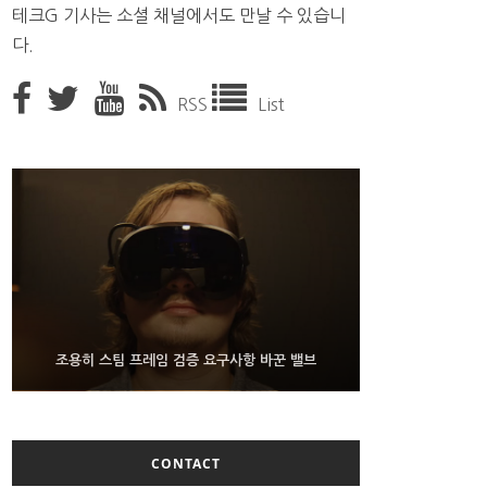
테크G 기사는 소셜 채널에서도 만날 수 있습니
다.
RSS
List
9월 4일부터 서비스 접는 안드로이드 장치용 구글 어
FMS 2026서 차세대 3D 메모리 ZHBM·ZNAND-O
조용히 스팀 프레임 검증 요구사항 바꾼 밸브
모형 처음 선보인 삼성전자
시스턴트
CONTACT