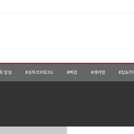
획 칼럼
#유투브X테크G
#삐끕
#레어템
#팁&가