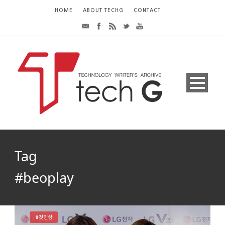
HOME
ABOUT TECHG
CONTACT
Tag
#beoplay
#첫인상