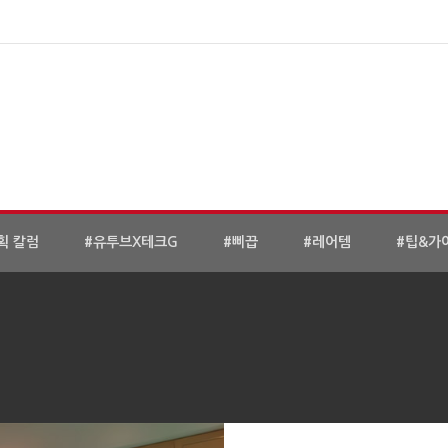
획 칼럼
#유투브X테크G
#삐끕
#레어템
#팁&가