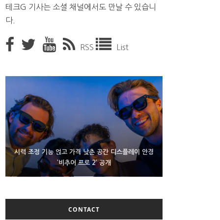
테크G 기사는 소셜 채널에서도 만날 수 있습니
다.
RSS
List
D램 부족에 10억달러어치 아이폰18 프로세서 패키징
시력 조정 기능 얹고 가격 낮춘 공간 디스플레이 안경
300~400달러 반지형 스피커 준비하는 오픈AI
‘비추어 프로 2’ 공개
대기 중
CONTACT