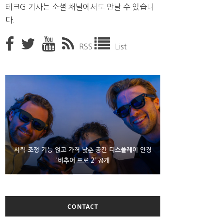
테크G 기사는 소셜 채널에서도 만날 수 있습니
다.
RSS
List
D램 부족에 10억달러어치 아이폰18 프로세서 패키징
시력 조정 기능 얹고 가격 낮춘 공간 디스플레이 안경
300~400달러 반지형 스피커 준비하는 오픈AI
‘비추어 프로 2’ 공개
대기 중
CONTACT