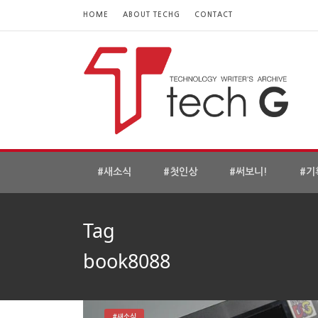
HOME
ABOUT TECHG
CONTACT
#새소식
#첫인상
#써보니!
#기
Tag
book8088
#새소식