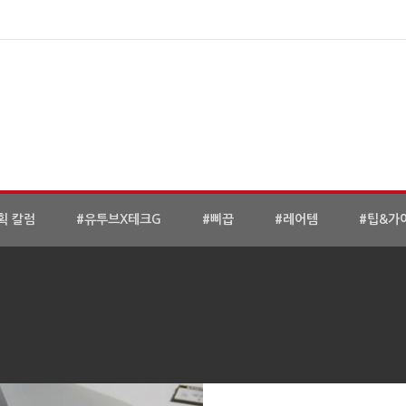
획 칼럼
#유투브X테크G
#삐끕
#레어템
#팁&가