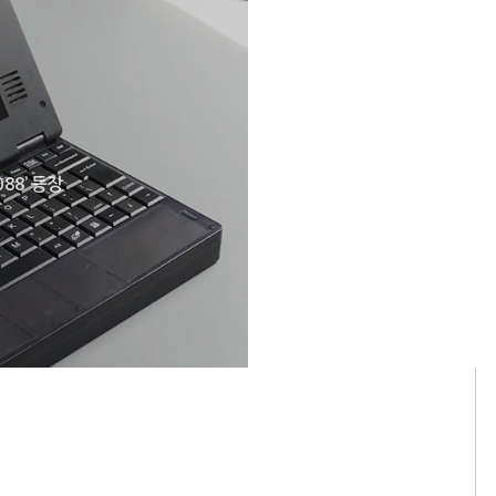
88’ 등장