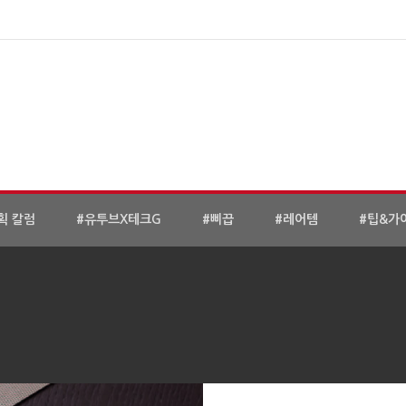
획 칼럼
#유투브X테크G
#삐끕
#레어템
#팁&가