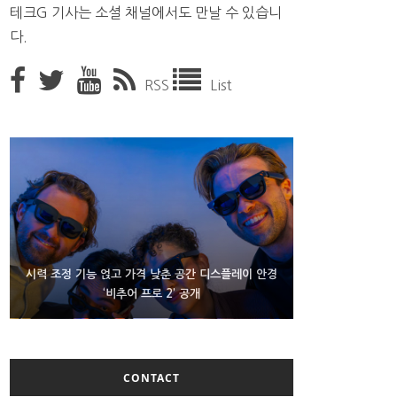
테크G 기사는 소셜 채널에서도 만날 수 있습니
다.
RSS
List
D램 부족에 10억달러어치 아이폰18 프로세서 패키징
시력 조정 기능 얹고 가격 낮춘 공간 디스플레이 안경
300~400달러 반지형 스피커 준비하는 오픈AI
‘비추어 프로 2’ 공개
대기 중
CONTACT