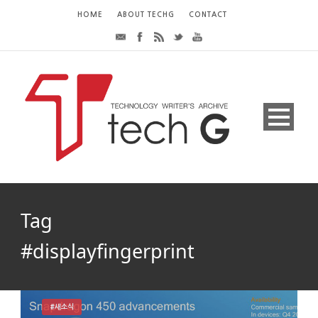
HOME
ABOUT TECHG
CONTACT
Tag
#displayfingerprint
#새소식