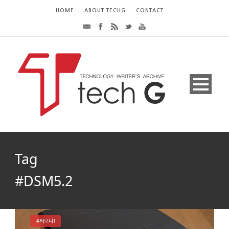
HOME
ABOUT TECHG
CONTACT
Tag
#DSM5.2
#써보니!