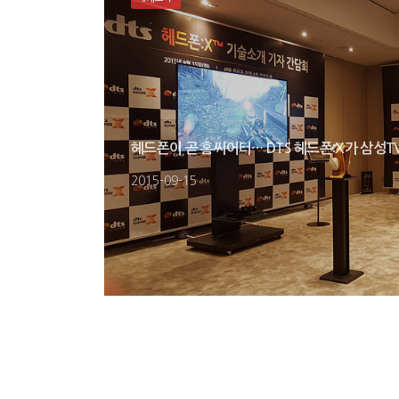
헤드폰이 곧 홈씨어터… DTS 헤드폰:X가 삼성T
2015-09-15