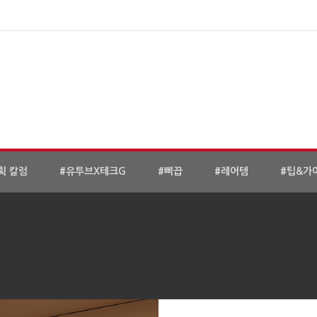
획 칼럼
#유투브X테크G
#삐끕
#레어템
#팁&가