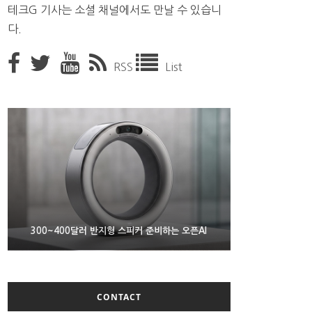
테크G 기사는 소셜 채널에서도 만날 수 있습니
다.
RSS
List
9월 4일부터 서비스 접는 안드로이드 장치용 구글 어
300~400달러 반지형 스피커 준비하는 오픈AI
조용히 스팀 프레임 검증 요구사항 바꾼 밸브
시스턴트
CONTACT