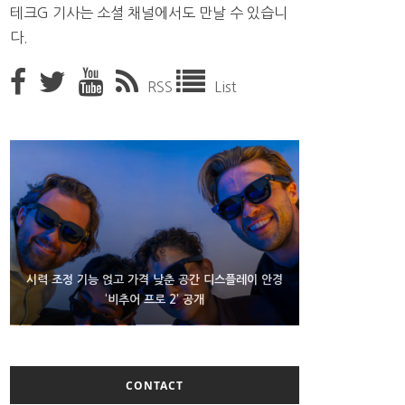
테크G 기사는 소셜 채널에서도 만날 수 있습니
다.
RSS
List
D램 부족에 10억달러어치 아이폰18 프로세서 패키징
시력 조정 기능 얹고 가격 낮춘 공간 디스플레이 안경
300~400달러 반지형 스피커 준비하는 오픈AI
‘비추어 프로 2’ 공개
대기 중
CONTACT