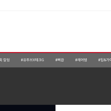
획 칼럼
#유투브X테크G
#삐끕
#레어템
#팁&가