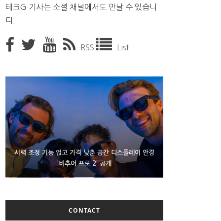
테크G 기사는 소셜 채널에서도 만날 수 있습니
다.
RSS
List
D램 부족에 10억달러어치 아이폰18 프로세서 패키징
시력 조정 기능 얹고 가격 낮춘 공간 디스플레이 안경
300~400달러 반지형 스피커 준비하는 오픈AI
‘비추어 프로 2’ 공개
대기 중
CONTACT