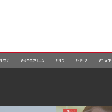
획 칼럼
#유투브X테크G
#삐끕
#레어템
#팁&가
#새소식