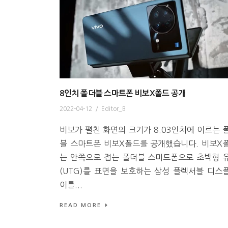
8인치 폴더블 스마트폰 비보X폴드 공개
2022-04-12
/
Editor_B
비보가 펼친 화면의 크기가 8.03인치에 이르는 
블 스마트폰 비보X폴드를 공개했습니다. 비보X
는 안쪽으로 접는 폴더블 스마트폰으로 초박형 
(UTG)를 표면을 보호하는 삼성 플렉서블 디스
이를...
READ MORE