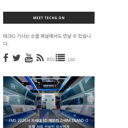
MEET TECHG ON
테크G 기사는 소셜 채널에서도 만날 수 있습니
다.
RSS
List
XBOX 25주년 맞아 무료 선물 나누는 마이크로소프
FMS 2026서 차세대 3D 메모리 ZHBM·ZNAND-O
에이수스 구글북 ‘CX9406’ 제품 이미지 유출
모형 처음 선보인 삼성전자
트