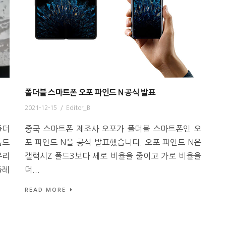
폴더블 스마트폰 오포 파인드 N 공식 발표
2021-12-15
/
Editor_B
폴더
중국 스마트폰 제조사 오포가 폴더블 스마트폰인 오
폴드
포 파인드 N을 공식 발표했습니다. 오포 파인드 N은
유리
갤럭시Z 폴드3보다 세로 비율을 줄이고 가로 비율을
플레
더...
READ MORE