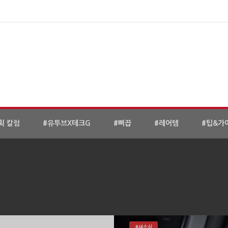
획 칼럼
#유투브X테크G
#삐끕
#레어템
#팁&가
#새소식