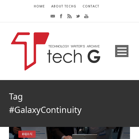
HOME
ABOUT TECHG
CONTACT
Tag
#GalaxyContinuity
#새소식