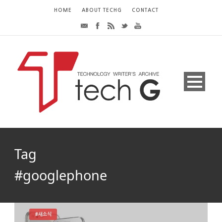
HOME
ABOUT TECHG
CONTACT
Tag
#googlephone
#새소식