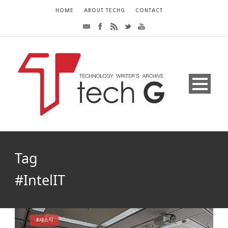
HOME
ABOUT TECHG
CONTACT
Tag
#IntelIT
#새소식