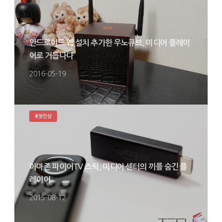
안드로이드 앱 설치 추가한 우노큐브, 미디어 플레이
어로 거듭나다
2016-05-19
#첫인상
아마존 파이어TV 스틱, 미디어 센터의 끼를 숨긴 플
레이어
2015-08-12