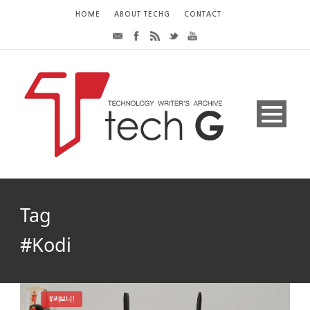
HOME
ABOUT TECHG
CONTACT
Tag
#Kodi
#써보니!