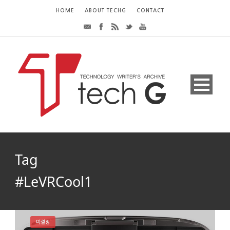
HOME
ABOUT TECHG
CONTACT
Tag
#LeVRCool1
미설정