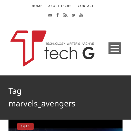
HOME
ABOUT TECHG
CONTACT
Tag
marvels_avengers
#새소식