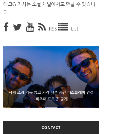
테크G 기사는 소셜 채널에서도 만날 수 있습니
다.
RSS
List
D램 부족에 10억달러어치 아이폰18 프로세서 패키징
시력 조정 기능 얹고 가격 낮춘 공간 디스플레이 안경
300~400달러 반지형 스피커 준비하는 오픈AI
‘비추어 프로 2’ 공개
대기 중
CONTACT