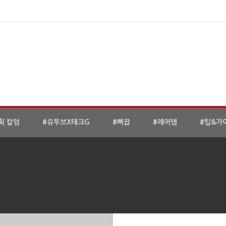
획 칼럼
#유투브X테크G
#삐끕
#레어템
#팁&가