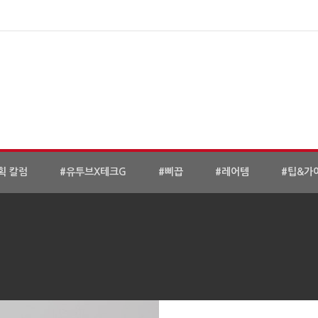
획 칼럼
#유투브X테크G
#삐끕
#레어템
#팁&가