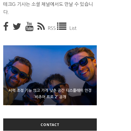
테크G 기사는 소셜 채널에서도 만날 수 있습니
다.
RSS
List
D램 부족에 10억달러어치 아이폰18 프로세서 패키징
시력 조정 기능 얹고 가격 낮춘 공간 디스플레이 안경
300~400달러 반지형 스피커 준비하는 오픈AI
‘비추어 프로 2’ 공개
대기 중
CONTACT