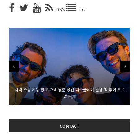
RSS
List
시력 조정 기능 얹고 가격 낮춘 공간 디스플레이 안경 ‘비추어 프로
D램 부족에 10억달러어치 아이폰18 프로세서 패키징 대기 중
300~400달러 반지형 스피커 준비하는 오픈AI
2’ 공개
CONTACT