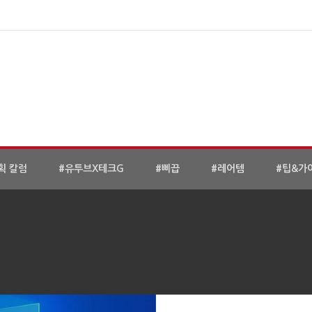
획 칼럼
#유투브X테크G
#삐끕
#레어템
#팁&가