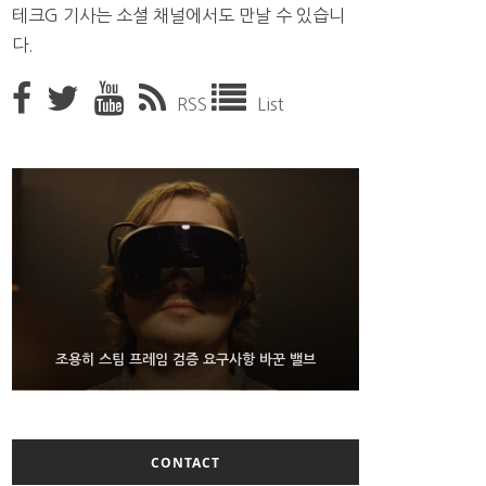
테크G 기사는 소셜 채널에서도 만날 수 있습니
다.
RSS
List
9월 4일부터 서비스 접는 안드로이드 장치용 구글 어
FMS 2026서 차세대 3D 메모리 ZHBM·ZNAND-O
조용히 스팀 프레임 검증 요구사항 바꾼 밸브
모형 처음 선보인 삼성전자
시스턴트
CONTACT