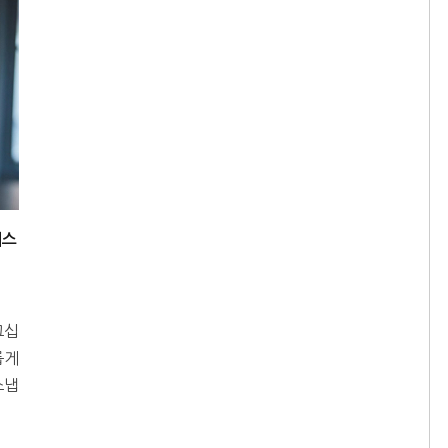
러스
그십
롭게
스냅