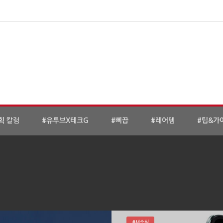
획 칼럼
#유투브X테크G
#삐끕
#레어템
#팁&가
#새소식