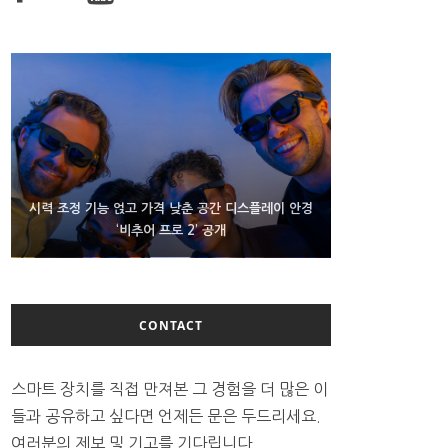
D램 부족에 10억달러어치 아이폰18 프로세서 패키징
시력 조정 기능 얹고 가격 낮춘 공간 디스플레이 안경
300~400달러 반지형 스피커 준비하는 오픈AI
‘비추어 프로 2’ 공개
대기 중
CONTACT
스마트 장치를 직접 만져본 그 경험을 더 많은 이
들과 공유하고 싶다면 언제든 문은 두드리세요.
여러분의 제보 및 기고를 기다립니다.