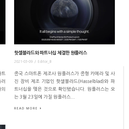
핫셀블라드와 파트너십 체결한 원플러스
2021-03-09
/
Editor_B
마트
중국 스마트폰 제조사 원플러스가 중형 카메라 및 사
플러
진 장비 제조 기업인 핫셀블라드(Hasselblad)와 파
아의
트너십을 맺은 것으로 확인됐습니다. 원플러스는 오
는 3월 23일에 가질 원플러스...
READ MORE