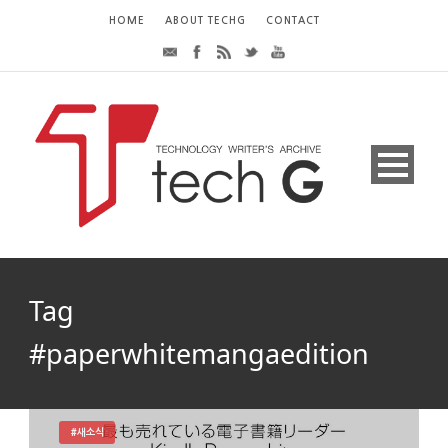
HOME
ABOUT TECHG
CONTACT
Tag
#paperwhitemangaedition
#새소식