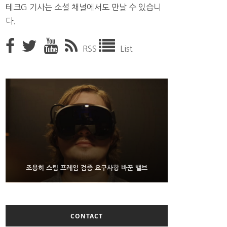
테크G 기사는 소셜 채널에서도 만날 수 있습니
다.
RSS
List
9월 4일부터 서비스 접는 안드로이드 장치용 구글 어
FMS 2026서 차세대 3D 메모리 ZHBM·ZNAND-O
조용히 스팀 프레임 검증 요구사항 바꾼 밸브
모형 처음 선보인 삼성전자
시스턴트
CONTACT