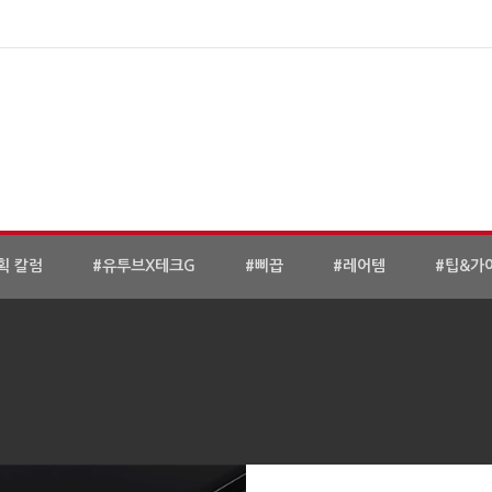
획 칼럼
#유투브X테크G
#삐끕
#레어템
#팁&가