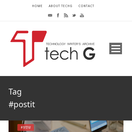
HOME
ABOUT TECHG
CONTACT
Tag
#postit
#첫인상