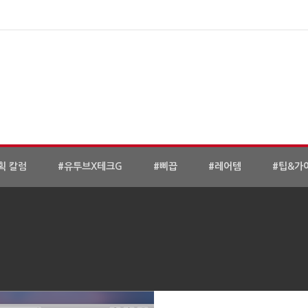
획 칼럼
#유투브X테크G
#삐끕
#레어템
#팁&가