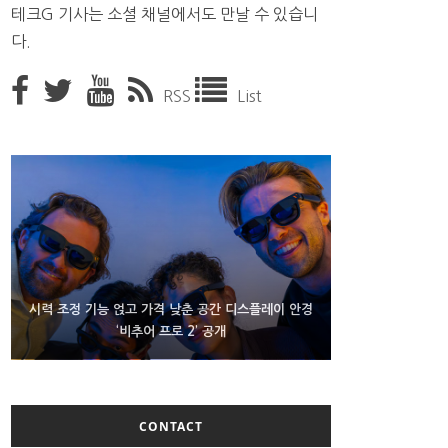
테크G 기사는 소셜 채널에서도 만날 수 있습니
다.
RSS
List
D램 부족에 10억달러어치 아이폰18 프로세서 패키징
시력 조정 기능 얹고 가격 낮춘 공간 디스플레이 안경
300~400달러 반지형 스피커 준비하는 오픈AI
‘비추어 프로 2’ 공개
대기 중
CONTACT