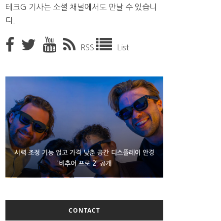
테크G 기사는 소셜 채널에서도 만날 수 있습니
다.
RSS
List
D램 부족에 10억달러어치 아이폰18 프로세서 패키징
시력 조정 기능 얹고 가격 낮춘 공간 디스플레이 안경
300~400달러 반지형 스피커 준비하는 오픈AI
‘비추어 프로 2’ 공개
대기 중
CONTACT