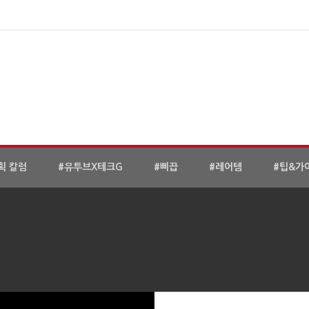
획 칼럼
#유투브X테크G
#삐끕
#레어템
#팁&가