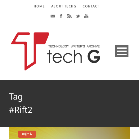
HOME
ABOUT TECHG
CONTACT
Tag
#Rift2
#새소식