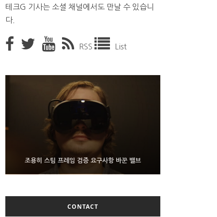
테크G 기사는 소셜 채널에서도 만날 수 있습니
다.
RSS
List
9월 4일부터 서비스 접는 안드로이드 장치용 구글 어
FMS 2026서 차세대 3D 메모리 ZHBM·ZNAND-O
조용히 스팀 프레임 검증 요구사항 바꾼 밸브
모형 처음 선보인 삼성전자
시스턴트
CONTACT