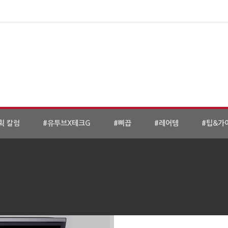
획 칼럼
#유투브X테크G
#삐끕
#레어템
#팁&가