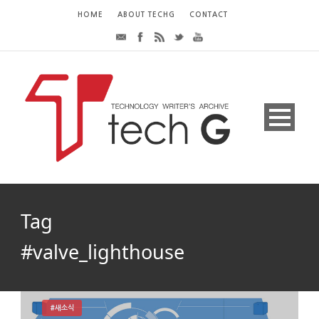
HOME
ABOUT TECHG
CONTACT
Tag
#valve_lighthouse
#새소식