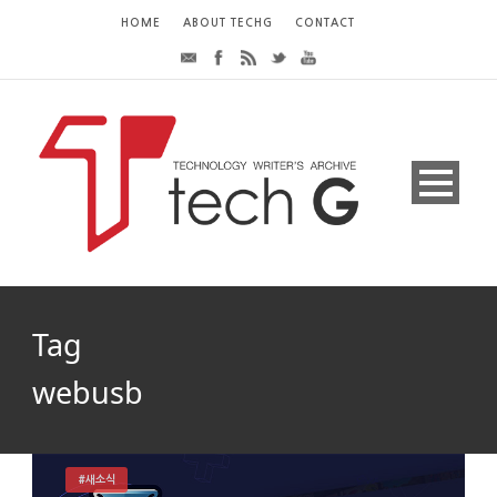
HOME
ABOUT TECHG
CONTACT
Tag
webusb
#새소식