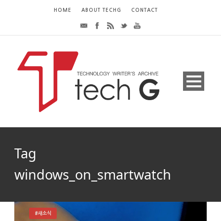
HOME
ABOUT TECHG
CONTACT
Tag
windows_on_smartwatch
#새소식