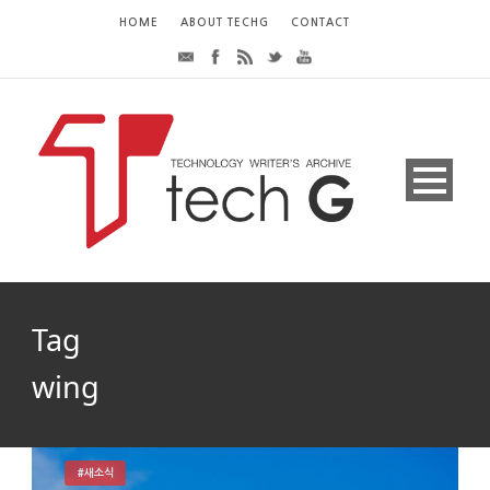
HOME
ABOUT TECHG
CONTACT
Tag
wing
#새소식