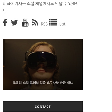
테크G 기사는 소셜 채널에서도 만날 수 있습니
다.
RSS
List
9월 4일부터 서비스 접는 안드로이드 장치용 구글 어
FMS 2026서 차세대 3D 메모리 ZHBM·ZNAND-O
조용히 스팀 프레임 검증 요구사항 바꾼 밸브
모형 처음 선보인 삼성전자
시스턴트
CONTACT