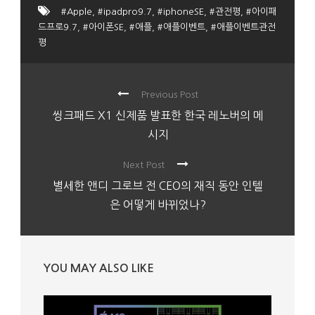
#Apple
,
#ipadpro9.7
,
#iphoneSE
,
#관전평
,
#아이패
드프로9.7
,
#아이폰SE
,
#애플
,
#애플이벤트
,
#애플이벤트관전
평
Previous Post
씽크패드 X1 신제품 발표한 한국 레노버의 메
시지
Next Post
별세한 앤디 그로브 전 CEO의 재직 동안 인텔
은 어떻게 바뀌었나?
YOU MAY ALSO LIKE