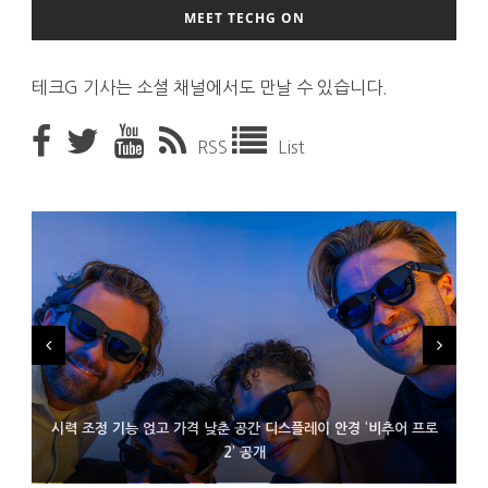
MEET TECHG ON
테크G 기사는 소셜 채널에서도 만날 수 있습니다.
RSS
List
시력 조정 기능 얹고 가격 낮춘 공간 디스플레이 안경 ‘비추어 프로
D램 부족에 10억달러어치 아이폰18 프로세서 패키징 대기 중
300~400달러 반지형 스피커 준비하는 오픈AI
2’ 공개