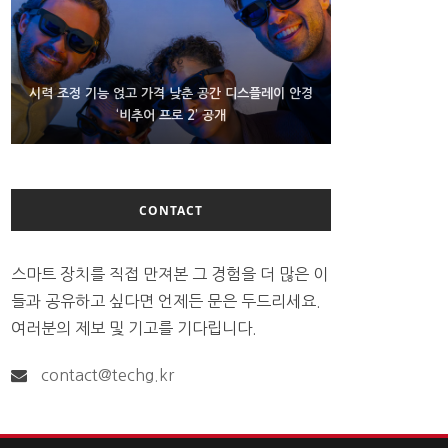
D램 부족에 10억달러어치 아이폰18 프로세서 패키징
시력 조정 기능 얹고 가격 낮춘 공간 디스플레이 안경
300~400달러 반지형 스피커 준비하는 오픈AI
‘비추어 프로 2’ 공개
대기 중
CONTACT
스마트 장치를 직접 만져본 그 경험을 더 많은 이
들과 공유하고 싶다면 언제든 문은 두드리세요.
여러분의 제보 및 기고를 기다립니다.
contact@techg.kr