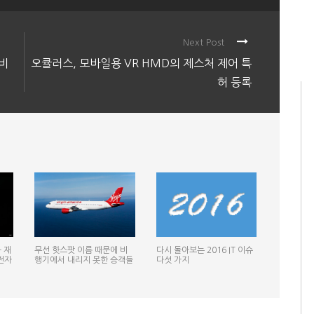
Next Post
준비
오큘러스, 모바일용 VR HMD의 제스처 제어 특
허 등록
 재
무선 핫스팟 이름 때문에 비
다시 돌아보는 2016 IT 이슈
전자
행기에서 내리지 못한 승객들
다섯 가지