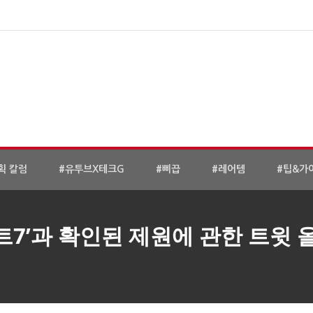
획 칼럼
#유투브X테크G
#삐끕
#레어템
#팁&가
트7’과 확인된 제원에 관한 트윗 