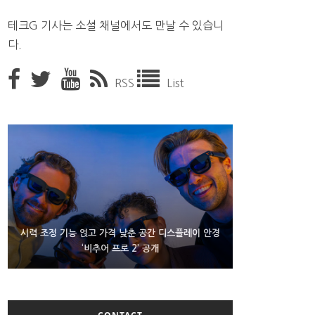
테크G 기사는 소셜 채널에서도 만날 수 있습니
다.
RSS
List
D램 부족에 10억달러어치 아이폰18 프로세서 패키징
시력 조정 기능 얹고 가격 낮춘 공간 디스플레이 안경
300~400달러 반지형 스피커 준비하는 오픈AI
‘비추어 프로 2’ 공개
대기 중