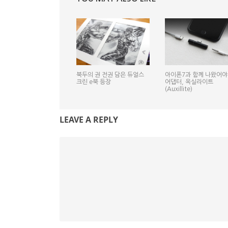
북두의 권 전권 담은 듀얼스
아이폰7과 함께 나왔어야
크린 e북 등장
어댑터, 옥실라이트
(Auxillite)
LEAVE A REPLY