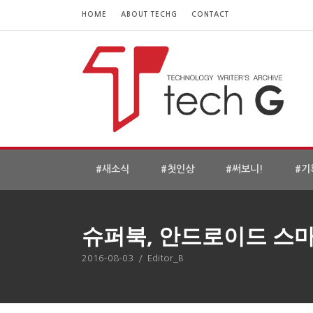
HOME
ABOUT TECHG
CONTACT
#새소식
#첫인상
#써보니!
#기
슈퍼북, 안드로이드 스
2016-08-03
/
Editor_B