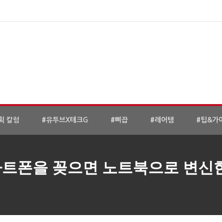
획 칼럼
#유투브X테크G
#삐끕
#레어템
#팁&가
마트폰을 꽂으면 노트북으로 변신