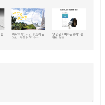
 할
로봇 ‘루시'(Lucy), 햇빛이 들
‘뱃살’을 지배하는 웨어러블
어오는 집을 원한다면…
벨트, 웰트