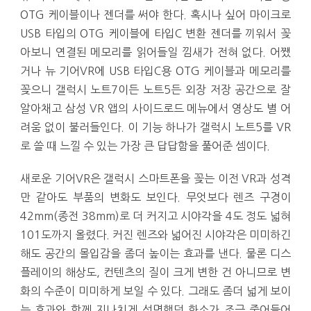
OTG 케이블이나 젠더를 써야 한다. 혹시나 싶어 마이크로
USB 타입의 OTG 케이블에 타입C 변환 젠더를 끼워서 꽂
아보니 연결된 메모리를 읽어들일 낌새가 전혀 없다. 어쨌
거나 뉴 기어VR에 USB 타입C용 OTG 케이블과 메모리를
꽂으니 갤럭시 노트7이든 노트5든 외장 저장 공간으로 잘
알아채고 삼성 VR 앱의 사이드로드 메뉴에서 영상도 별 어
려움 없이 불러들인다. 이 기능 하나가 갤럭시 노트5를 VR
로 쓸 때 느낄 수 있는 가장 큰 답답함을 풀어준 셈이다.
새로운 기어VR은 갤럭시 스마트폰을 꽂는 이전 VR과 성격
만 같아도 부품의 변화도 보인다. 무엇보다 렌즈 구경이
42mm(종전 38mm)로 더 커지고 시야각을 4도 정도 넓혀
101도까지 올렸다. 커진 렌즈와 넓어진 시야각은 미미하긴
해도 공간의 몰입감을 좀더 높이는 효과를 낸다. 물론 디스
플레이의 해상도, 컨텐츠의 질이 크게 변한 건 아니므로 변
화의 수준이 미미하게 보일 수 있다. 그래도 좀더 넓게 보이
는 효과와 함께 지나치게 선명했던 화소가 조금 줄어들어