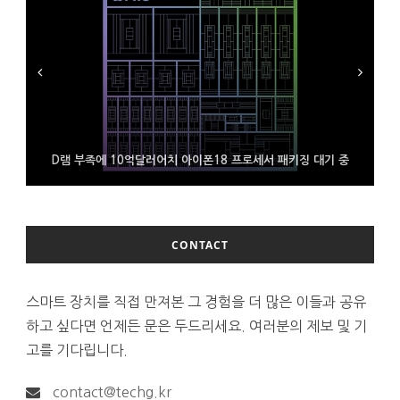
D램 부족에 10억달러어치 아이폰18 프로세서 패키징 대기 중
300~400달러 반지형 스피커 준비하는 오픈AI
조용히 스팀 프레임 검증 요구사항 바꾼 밸브
CONTACT
스마트 장치를 직접 만져본 그 경험을 더 많은 이들과 공유
하고 싶다면 언제든 문은 두드리세요. 여러분의 제보 및 기
고를 기다립니다.
contact@techg.kr