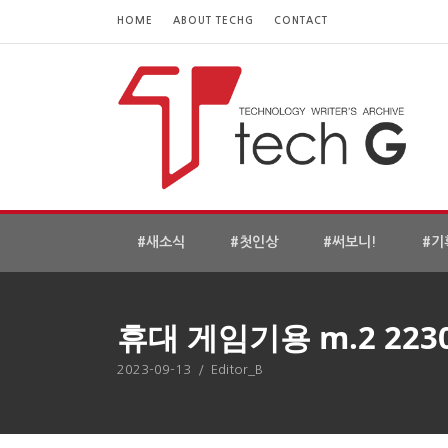
HOME
ABOUT TECHG
CONTACT
#새소식
#첫인상
#써보니!
#기
휴대 게임기용 m.2 2230
2023-09-13
/
Editor_B