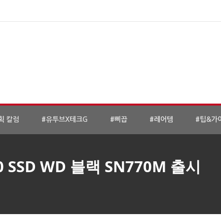
획 칼럼
#유투브X테크G
#삐끕
#레어템
#팁&가
 SSD WD 블랙 SN770M 출시