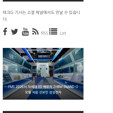
테크G 기사는 소셜 채널에서도 만날 수 있습니
다.
RSS
List
XBOX 25주년 맞아 무료 선물 나누는 마이크로소프
FMS 2026서 차세대 3D 메모리 ZHBM·ZNAND-O
에이수스 구글북 ‘CX9406’ 제품 이미지 유출
모형 처음 선보인 삼성전자
트