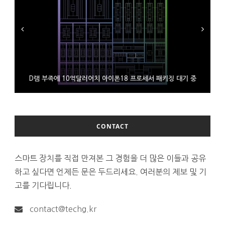
D램 부족에 10억달러어치 아이폰18 프로세서 패키징 대기 중
300~400달러 반지형 스피커 준비하는 오픈AI
조용히 스팀 프레임 검증 요구사항 바꾼 밸브
CONTACT
스마트 장치를 직접 만져본 그 경험을 더 많은 이들과 공유
하고 싶다면 언제든 문은 두드리세요. 여러분의 제보 및 기
고를 기다립니다.
contact@techg.kr