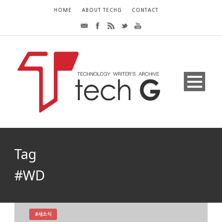
HOME
ABOUT TECHG
CONTACT
Tag
#WD
#새소식