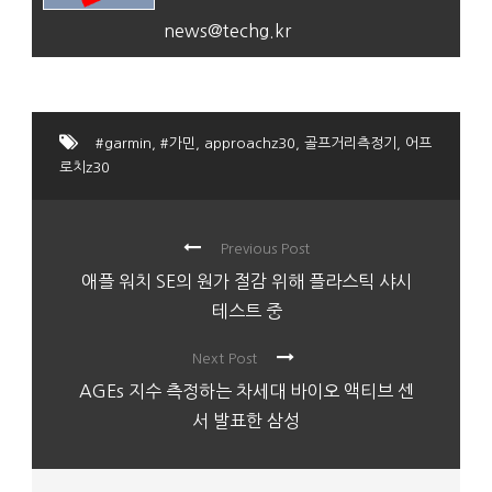
news@techg.kr
#garmin
,
#가민
,
approachz30
,
골프거리측정기
,
어프
로치z30
Previous Post
애플 워치 SE의 원가 절감 위해 플라스틱 샤시
테스트 중
Next Post
AGEs 지수 측정하는 차세대 바이오 액티브 센
서 발표한 삼성