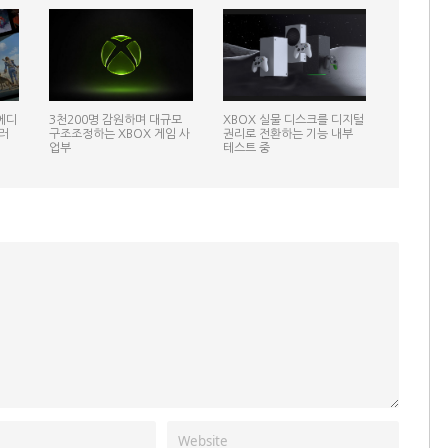
에디
3천200명 감원하며 대규모
XBOX 실물 디스크를 디지털
러
구조조정하는 XBOX 게임 사
권리로 전환하는 기능 내부
업부
테스트 중